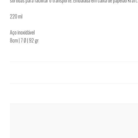
sortidas para facilitar o transporte. Embalada em caixa de papelão Kraft.
220 ml
Aço inoxidável
8cm | 7 Ø | 92 gr