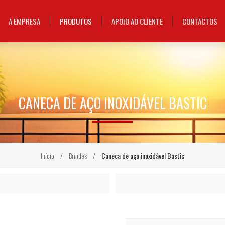
A EMPRESA
PRODUTOS
APOIO AO CLIENTE
CONTACTOS
CANECA DE AÇO INOXIDÁVEL BASTIC
Início
/
Brindes
/
Caneca de aço inoxidável Bastic