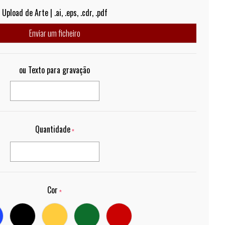
Upload de Arte | .ai, .eps, .cdr, .pdf
Enviar um ficheiro
ou Texto para gravação
Quantidade
*
Cor
*