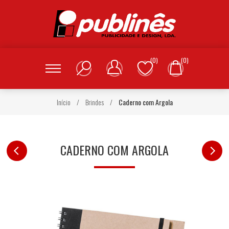
(0)
(0)
Início
/
Brindes
/
Caderno com Argola
CADERNO COM ARGOLA